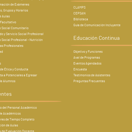
mación de Exámenes
CLAMPS
s, Grupos y Horarios
CEPSAN
e Aulas
Biblioteca
Facultativo
Guía de Comunicación Incluyente
o Social Comunitario
do y Servicio Social Profesional
Educación Continua
o Social Profesional - Nutrición
as Profesionales
ad
Objetivo y Funciones
Aval de Programas
s
Eventos Agendados
de Ética y Conducta
Encuesta
a a Potenciales a Egresar
Testimonios de Asistentes
 de Alumnos
Preguntas Frecuentes
entes
to del Personal Académico
 de Académicos
ores de Tiempo Completo
ión de Aulas
a de Evaluación Docente