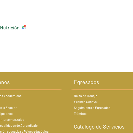
 Nutrición
mnos
Egresados
ías Académicas
Bolsa de Trabajo
Examen Ceneval
rio Escolar
Seguimiento a Egresados
ripciones
Trámites
Intersemestrales
odalidades de Aprendizaje
Catálogo de Servicios
ción educativa y Psicopedagógica