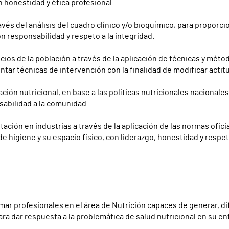
n honestidad y ética profesional.
és del análisis del cuadro clínico y/o bioquímico, para proporci
on responsabilidad y respeto a la integridad.
ticios de la población a través de la aplicación de técnicas y mét
ntar técnicas de intervención con la finalidad de modificar acti
ión nutricional, en base a las políticas nutricionales nacionales 
sabilidad a la comunidad.
ación en industrias a través de la aplicación de las normas ofici
e higiene y su espacio físico, con liderazgo, honestidad y respet
ar profesionales en el área de Nutrición capaces de generar, difu
ara dar respuesta a la problemática de salud nutricional en su e