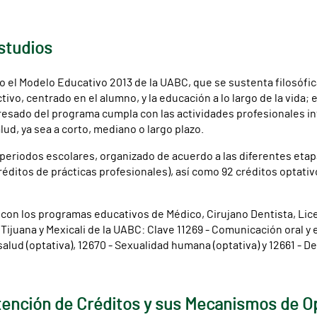
studios
ajo el Modelo Educativo 2013 de la UABC, que se sustenta filosóf
o, centrado en el alumno, y la educación a lo largo de la vida; e
esado del programa cumpla con las actividades profesionales int
lud, ya sea a corto, mediano o largo plazo.
eriodos escolares, organizado de acuerdo a las diferentes etapas
réditos de prácticas profesionales), así como 92 créditos optati
on los programas educativos de Médico, Cirujano Dentista, Lice
Tijuana y Mexicali de la UABC: Clave 11269 - Comunicación oral y e
salud (optativa), 12670 - Sexualidad humana (optativa) y 12661 - D
tención de Créditos y sus Mecanismos de O